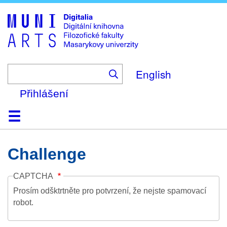
Skip
to
main
content
English
Přihlášení
Domů
Kolekce
Prohlížení
Vyhledávání
O platformě
Nápověda
Kontakt
Digitalia
Challenge
CAPTCHA
Prosím odšktrtněte pro potvrzení, že nejste spamovací
robot.