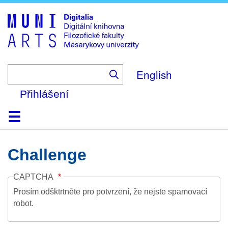
Skip
to
main
content
English
Přihlášení
Domů
Kolekce
Prohlížení
Vyhledávání
O platformě
Nápověda
Kontakt
Digitalia
Challenge
CAPTCHA
Prosím odšktrtněte pro potvrzení, že nejste spamovací
robot.