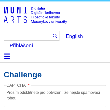
Skip
to
main
content
English
Přihlášení
Domů
Kolekce
Prohlížení
Vyhledávání
O platformě
Nápověda
Kontakt
Digitalia
Challenge
CAPTCHA
Prosím odšktrtněte pro potvrzení, že nejste spamovací
robot.