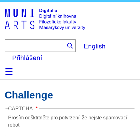
Skip
to
main
content
English
Přihlášení
Domů
Kolekce
Prohlížení
Vyhledávání
O platformě
Nápověda
Kontakt
Digitalia
Challenge
CAPTCHA
Prosím odšktrtněte pro potvrzení, že nejste spamovací
robot.