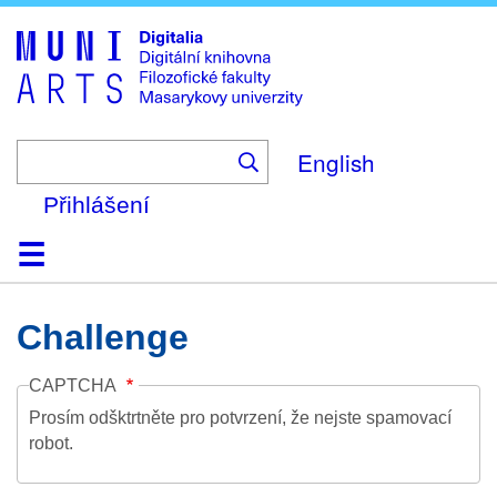
Skip
to
main
content
English
Přihlášení
Domů
Kolekce
Prohlížení
Vyhledávání
O platformě
Nápověda
Kontakt
Digitalia
Challenge
CAPTCHA
Prosím odšktrtněte pro potvrzení, že nejste spamovací
robot.