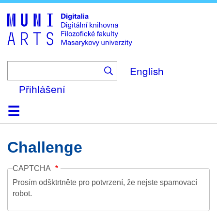
Skip
to
main
content
English
Přihlášení
Domů
Kolekce
Prohlížení
Vyhledávání
O platformě
Nápověda
Kontakt
Digitalia
Challenge
CAPTCHA
Prosím odšktrtněte pro potvrzení, že nejste spamovací
robot.