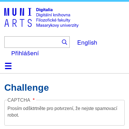
Skip
to
main
content
English
Přihlášení
Domů
Kolekce
Prohlížení
Vyhledávání
O platformě
Nápověda
Kontakt
Digitalia
Challenge
CAPTCHA
Prosím odšktrtněte pro potvrzení, že nejste spamovací
robot.