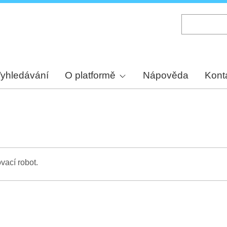
Skip
to
main
content
yhledávání
O platformě
Nápověda
Kont
vací robot.