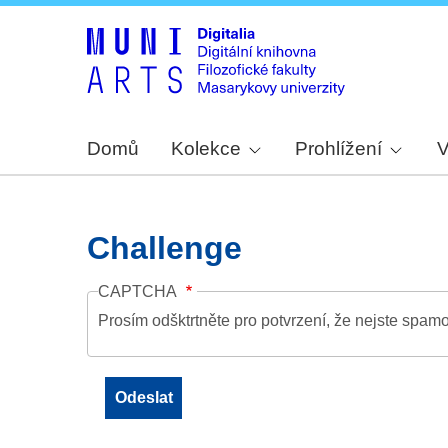
Domů
Kolekce
Prohlížení
V
Challenge
CAPTCHA
Prosím odšktrtněte pro potvrzení, že nejste spamo