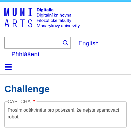
Skip
to
main
content
English
Přihlášení
Domů
Kolekce
Prohlížení
Vyhledávání
O platformě
Nápověda
Kontakt
Digitalia
Challenge
CAPTCHA
Prosím odšktrtněte pro potvrzení, že nejste spamovací
robot.