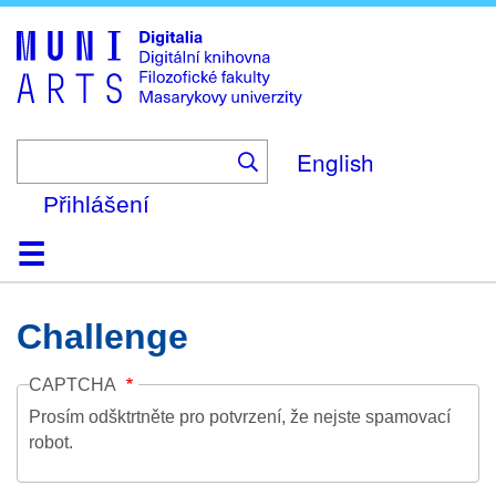
Skip
to
main
content
English
Přihlášení
Domů
Kolekce
Prohlížení
Vyhledávání
O platformě
Nápověda
Kontakt
Digitalia
Challenge
CAPTCHA
Prosím odšktrtněte pro potvrzení, že nejste spamovací
robot.