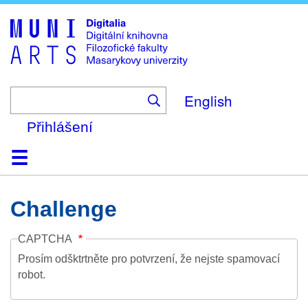
Skip
to
main
content
English
Přihlášení
Domů
Kolekce
Prohlížení
Vyhledávání
O platformě
Nápověda
Kontakt
Digitalia
Challenge
CAPTCHA
Prosím odšktrtněte pro potvrzení, že nejste spamovací
robot.