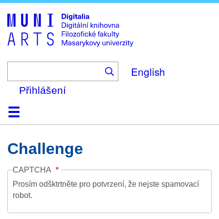
Skip
to
main
content
English
Přihlášení
Domů
Kolekce
Prohlížení
Vyhledávání
O platformě
Nápověda
Kontakt
Digitalia
Challenge
CAPTCHA
Prosím odšktrtněte pro potvrzení, že nejste spamovací
robot.