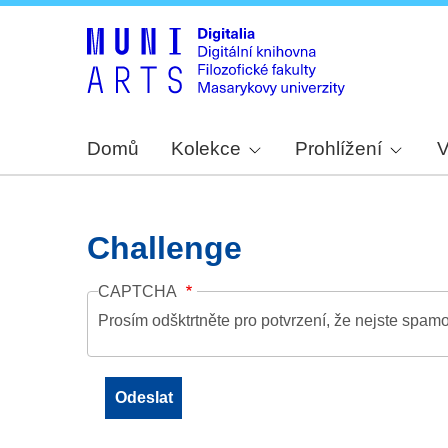
Domů
Kolekce
Prohlížení
V
Challenge
CAPTCHA
Prosím odšktrtněte pro potvrzení, že nejste spamo