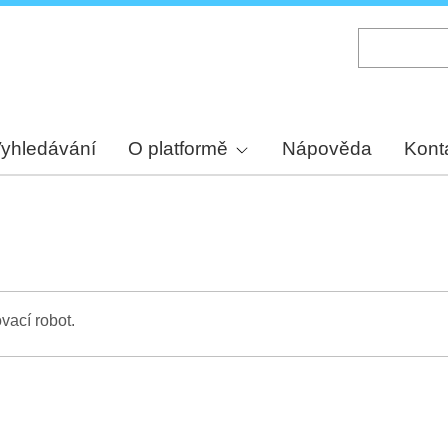
Skip
to
main
content
yhledávání
O platformě
Nápověda
Kont
vací robot.