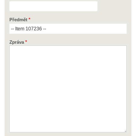
Předmět
Zpráva