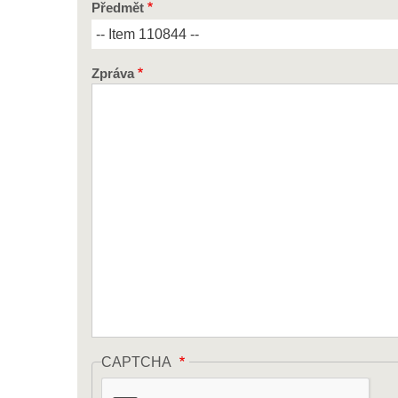
Předmět
Zpráva
CAPTCHA