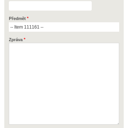
Předmět
Zpráva