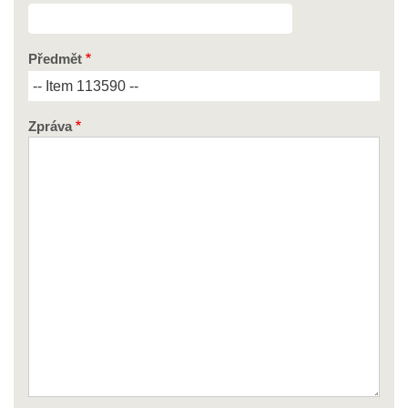
Předmět
Zpráva