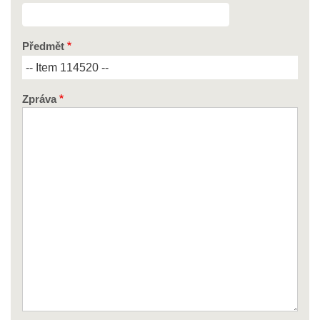
Předmět
Zpráva