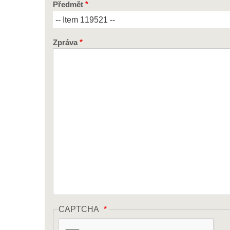
Předmět
Zpráva
CAPTCHA