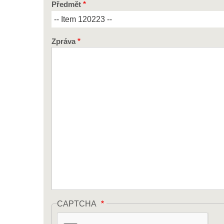
Předmět
Zpráva
CAPTCHA