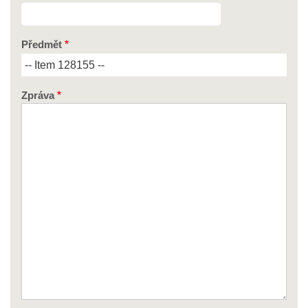
Předmět
Zpráva