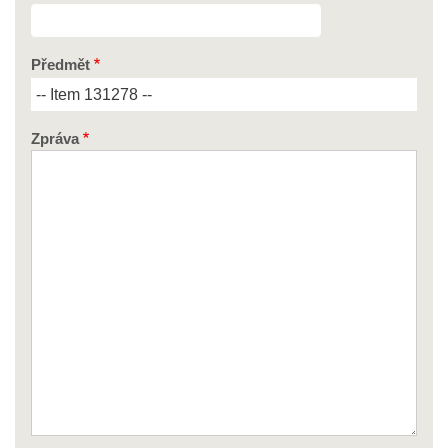
Předmět
Zpráva