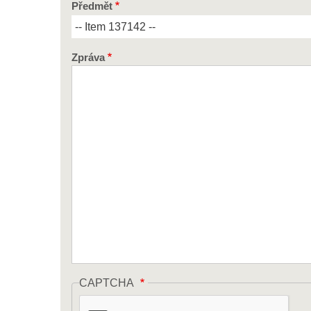
Předmět
Zpráva
CAPTCHA