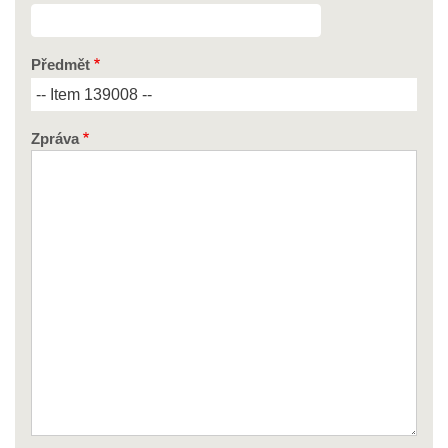
Předmět
Zpráva