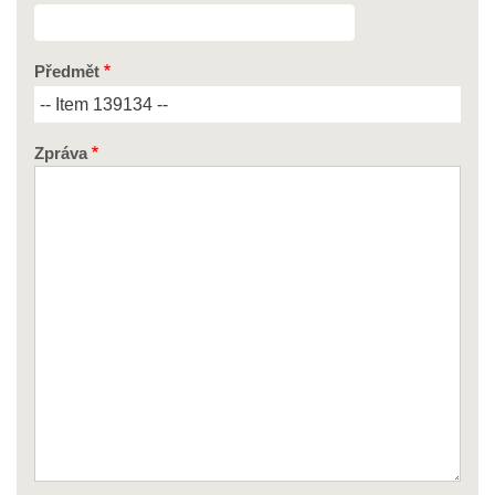
Předmět
Zpráva