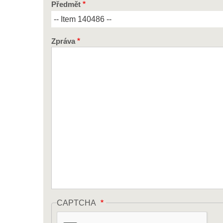
Předmět
Zpráva
CAPTCHA