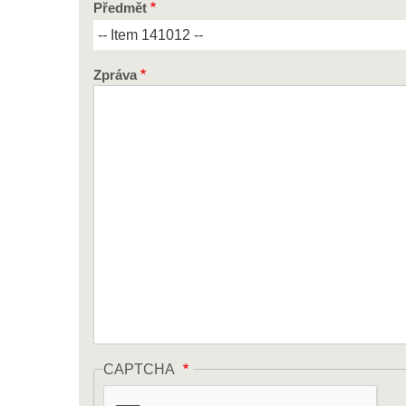
Předmět
Zpráva
CAPTCHA