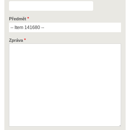
Předmět
Zpráva