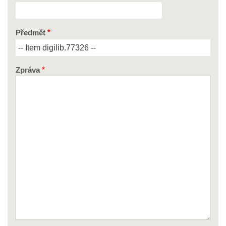
Předmět
Zpráva