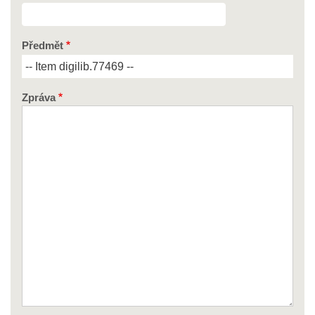
Předmět
Zpráva