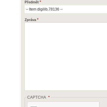
Předmět
Zpráva
CAPTCHA