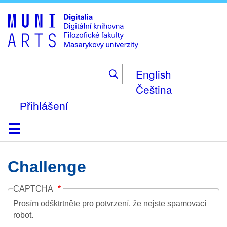
Skip
to
main
content
English
Čeština
Přihlášení
Domů
Kolekce
Prohlížení
Vyhledávání
O platformě
Nápověda
Kontakt
Digitalia
Challenge
CAPTCHA
Prosím odšktrtněte pro potvrzení, že nejste spamovací
robot.