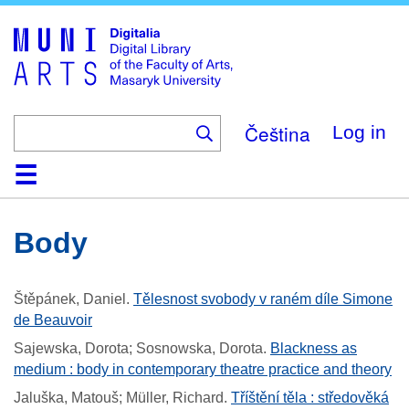
Skip
to
main
content
Čeština
Log in
Home
Collections
Browse
Search
About
Help
Contact
Digitalia
Body
Štěpánek, Daniel
.
Tělesnost svobody v raném díle Simone
de Beauvoir
Sajewska, Dorota; Sosnowska, Dorota
.
Blackness as
medium : body in contemporary theatre practice and theory
Jaluška, Matouš; Müller, Richard
.
Tříštění těla : středověká