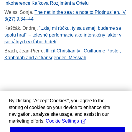
inkoherence Kafkova Rozjímání a Ortelu
Weiss, Sonja
.
The net in the sea : a note to Plotinus' en. IV
3(27).9.34–44
Kaščák, Ondrej
.
"...daj mi rúčku, ty sa usmej, budeme sa
spolu hrať" – telesné performácie ako interakčný faktor v
sociálnych vzťahoch detí
Brach, Jean-Pierre
.
Illicit Christianity : Guillaume Postel,
Kabbalah and a "transgender" Messiah
By clicking “Accept Cookies”, you agree to the
storing of cookies on your device to enhance site
navigation, analyze site usage, and assist in our
marketing efforts.
Cookie Settings