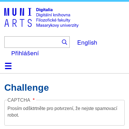
Skip
to
main
content
English
Přihlášení
Domů
Kolekce
Prohlížení
Vyhledávání
O platformě
Nápověda
Kontakt
Digitalia
Challenge
CAPTCHA
Prosím odšktrtněte pro potvrzení, že nejste spamovací
robot.