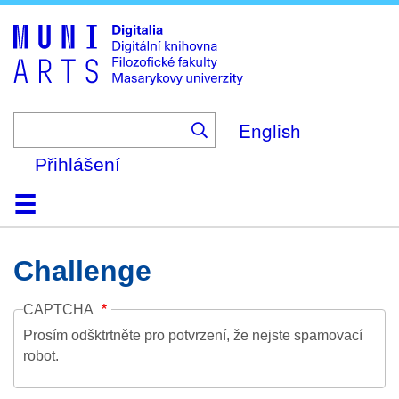
Skip
to
main
content
English
Přihlášení
Domů
Kolekce
Prohlížení
Vyhledávání
O platformě
Nápověda
Kontakt
Digitalia
Challenge
CAPTCHA
Prosím odšktrtněte pro potvrzení, že nejste spamovací
robot.