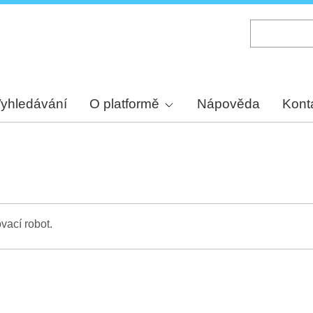
Skip
to
main
content
yhledávání
O platformě
Nápověda
Kont
vací robot.