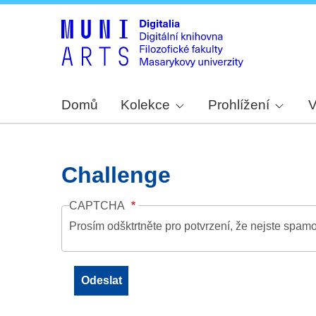
Domů
Kolekce
Prohlížení
V
Challenge
CAPTCHA
Prosím odšktrtněte pro potvrzení, že nejste spamo