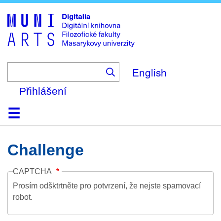
Skip
to
main
content
English
Přihlášení
Domů
Kolekce
Prohlížení
Vyhledávání
O platformě
Nápověda
Kontakt
Digitalia
Challenge
CAPTCHA
Prosím odšktrtněte pro potvrzení, že nejste spamovací
robot.