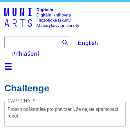
Skip
to
main
content
English
Přihlášení
Domů
Kolekce
Prohlížení
Vyhledávání
O platformě
Nápověda
Kontakt
Digitalia
Challenge
CAPTCHA
Prosím odšktrtněte pro potvrzení, že nejste spamovací
robot.