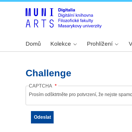
Domů
Kolekce
Prohlížení
V
Challenge
CAPTCHA
Prosím odšktrtněte pro potvrzení, že nejste spamo