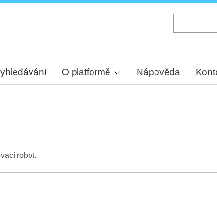
Skip
to
main
content
yhledávání
O platformě
Nápověda
Kont
vací robot.