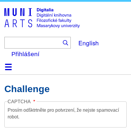
Skip
to
main
content
English
Přihlášení
Domů
Kolekce
Prohlížení
Vyhledávání
O platformě
Nápověda
Kontakt
Digitalia
Challenge
CAPTCHA
Prosím odšktrtněte pro potvrzení, že nejste spamovací
robot.