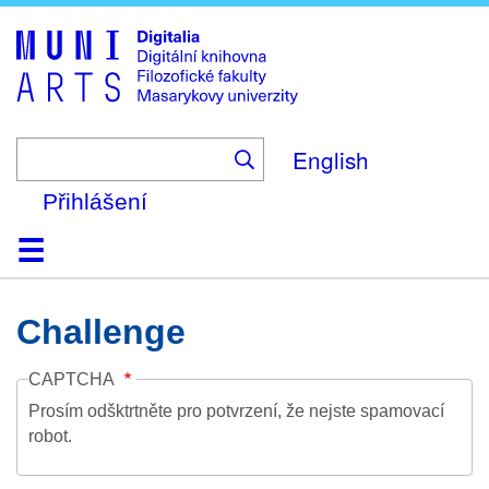
Skip
to
main
content
English
Přihlášení
Domů
Kolekce
Prohlížení
Vyhledávání
O platformě
Nápověda
Kontakt
Digitalia
Challenge
CAPTCHA
Prosím odšktrtněte pro potvrzení, že nejste spamovací
robot.