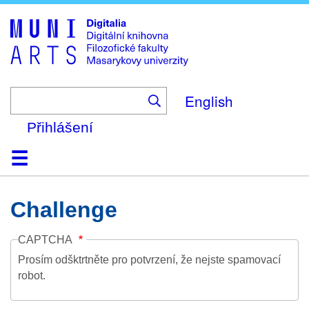
Skip
to
main
content
English
Přihlášení
Domů
Kolekce
Prohlížení
Vyhledávání
O platformě
Nápověda
Kontakt
Digitalia
Challenge
CAPTCHA
Prosím odšktrtněte pro potvrzení, že nejste spamovací
robot.