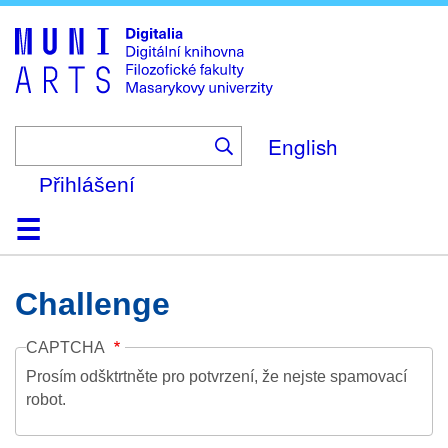
Skip
to
main
content
English
Přihlášení
Domů
Kolekce
Prohlížení
Vyhledávání
O platformě
Nápověda
Kontakt
Digitalia
Challenge
CAPTCHA
Prosím odšktrtněte pro potvrzení, že nejste spamovací
robot.