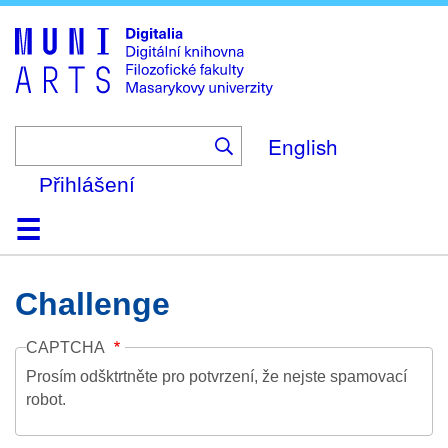
Skip
to
main
content
English
Přihlášení
Domů
Kolekce
Prohlížení
Vyhledávání
O platformě
Nápověda
Kontakt
Digitalia
Challenge
CAPTCHA
Prosím odšktrtněte pro potvrzení, že nejste spamovací
robot.