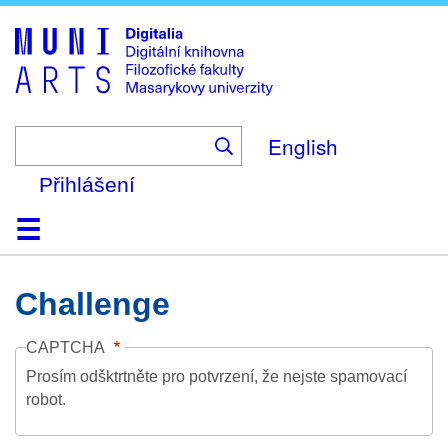
Skip
to
main
content
English
Přihlášení
Domů
Kolekce
Prohlížení
Vyhledávání
O platformě
Nápověda
Kontakt
Digitalia
Challenge
CAPTCHA
Prosím odšktrtněte pro potvrzení, že nejste spamovací
robot.