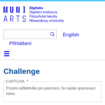
Skip
to
main
content
English
Přihlášení
Domů
Kolekce
Prohlížení
Vyhledávání
O platformě
Nápověda
Kontakt
Digitalia
Challenge
CAPTCHA
Prosím odšktrtněte pro potvrzení, že nejste spamovací
robot.