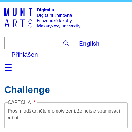
Skip
to
main
content
English
Přihlášení
Domů
Kolekce
Prohlížení
Vyhledávání
O platformě
Nápověda
Kontakt
Digitalia
Challenge
CAPTCHA
Prosím odšktrtněte pro potvrzení, že nejste spamovací
robot.