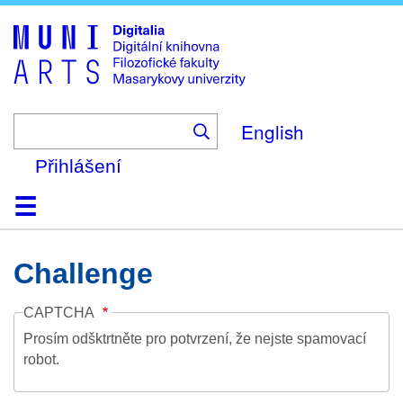
Skip
to
main
content
English
Přihlášení
Domů
Kolekce
Prohlížení
Vyhledávání
O platformě
Nápověda
Kontakt
Digitalia
Challenge
CAPTCHA
Prosím odšktrtněte pro potvrzení, že nejste spamovací
robot.