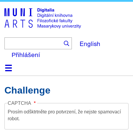
Skip
to
main
content
English
Přihlášení
Domů
Kolekce
Prohlížení
Vyhledávání
O platformě
Nápověda
Kontakt
Digitalia
Challenge
CAPTCHA
Prosím odšktrtněte pro potvrzení, že nejste spamovací
robot.