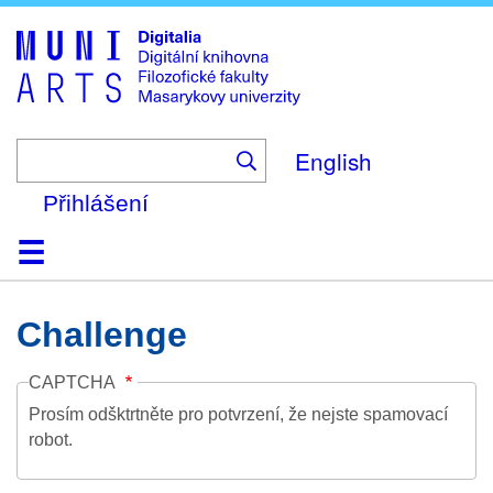
Skip
to
main
content
English
Přihlášení
Domů
Kolekce
Prohlížení
Vyhledávání
O platformě
Nápověda
Kontakt
Digitalia
Challenge
CAPTCHA
Prosím odšktrtněte pro potvrzení, že nejste spamovací
robot.